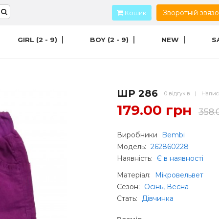
Зворотній звяз
Кошик
GIRL (2 - 9)
BOY (2 - 9)
NEW
S
ШР 286
0 відгуків
|
Напис
179.00 грн
358.
Виробники
Bembi
Модель:
262860228
Наявність:
Є в наявності
Матеріал
:
Мікровельвет
Сезон
:
Осінь, Весна
Стать
:
Дівчинка