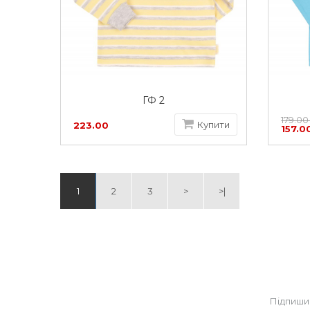
ГФ 2
179.00
Купити
223.00
157.0
грн
1
2
3
>
>|
Підпиши