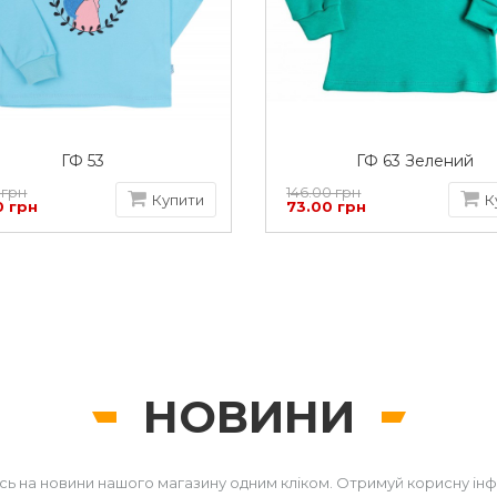
ГФ 53
ГФ 63 Зелений
 грн
146.00 грн
Купити
К
0 грн
73.00 грн
НОВИНИ
сь на новини нашого магазину одним кліком. Отримуй корисну ін