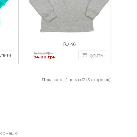
ГФ 46
147.00 грн
упити
Купити
74.00 грн
Показано з 1 по 4 із 12 (3 сторінок)
формацію