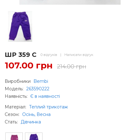
ШР 359 С
0 відгуків
|
Написати відгук
107.00 грн
214.00 грн
Виробники
Bembi
Модель:
263590222
Наявність:
Є в наявності
Матеріал
:
Теплий трикотаж
Сезон
:
Осінь, Весна
Стать
:
Дівчинка