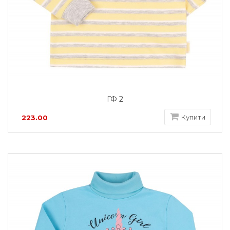
ГФ 2
Купити
223.00
грн