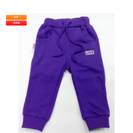
ХІТ
-50%