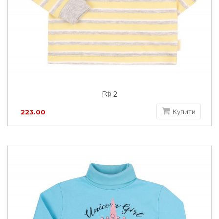
ГФ 2
Купити
223.00
грн