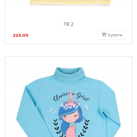
ГФ 2
Купити
223.00
грн