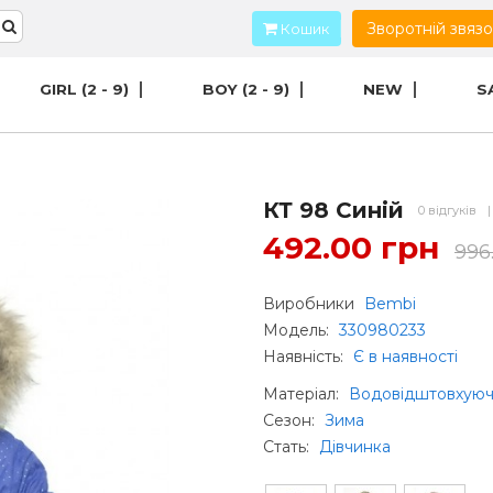
Зворотній звяз
Кошик
GIRL (2 - 9)
BOY (2 - 9)
NEW
S
КТ 98 Синій
0 відгуків
|
492.00 грн
996
Виробники
Bembi
Модель:
330980233
Наявність:
Є в наявності
Матеріал
:
Водовідштовхуюч
Сезон
:
Зима
Стать
:
Дівчинка