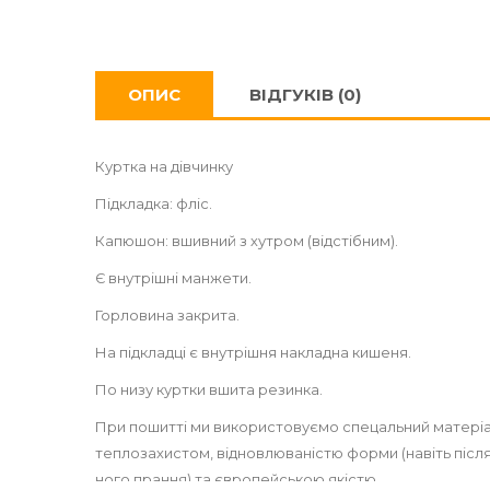
ОПИС
ВІДГУКІВ (0)
Куртка на дівчинку
Підкладка: фліс.
Капюшон: вшивний з хутром (відстібним).
Є внутрішні манжети.
Горловина закрита.
На підкладці є внутрішня накладна кишеня.
По низу куртки вшита резинка.
При пошитті ми використовуємо спецальний матеріал
теплозахистом, відновлюваністю форми (навіть післ
ного прання) та європейською якістю.