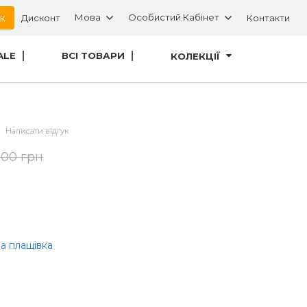
ок
Мова
Особистий Кабінет
Дисконт
Контакти
ALE
ВСІ ТОВАРИ
КОЛЕКЦІЇ
Написати відгук
.00 грн
а плащівка