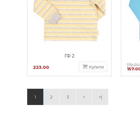
ГФ 2
179.00
Купити
223.00
157.0
грн
1
2
3
>
>|