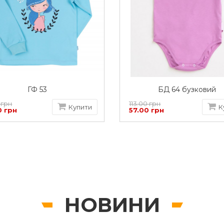
ГФ 53
БД 64 бузковий
 грн
113.00 грн
Купити
К
0 грн
57.00 грн
НОВИНИ