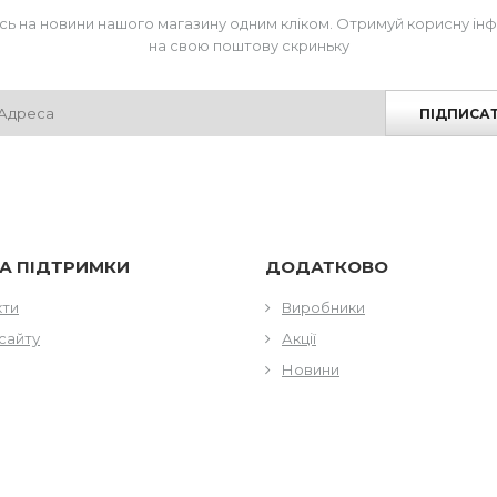
сь на новини нашого магазину одним кліком. Отримуй корисну ін
на свою поштову скриньку
ПІДПИСА
А ПІДТРИМКИ
ДОДАТКОВО
кти
Виробники
сайту
Акції
Новини