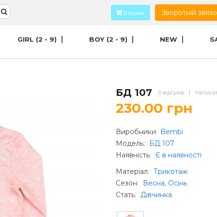
Зворотній звяз
Кошик
GIRL (2 - 9)
BOY (2 - 9)
NEW
S
БД 107
0 відгуків
|
Написат
230.00 грн
Виробники
Bembi
Модель:
БД 107
Наявність:
Є в наявності
Матеріал
:
Трикотаж
Сезон
:
Весна, Осінь
Стать
:
Дівчинка