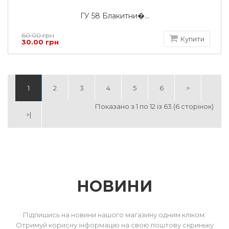
ГУ 58 Блакитни�...
60.00 грн
Купити
30.00 грн
1
2
3
4
5
6
>
Показано з 1 по 12 із 63 (6 сторінок)
>|
НОВИНИ
Підпишись на новини нашого магазину одним кліком.
Отримуй корисну інформацію на свою поштову скриньку