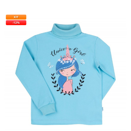
ХІТ
-12%