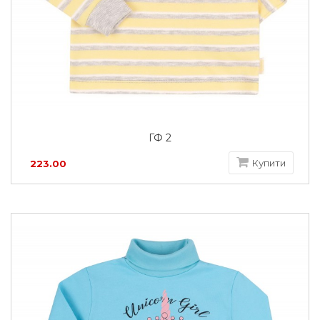
ГФ 2
Купити
223.00
грн