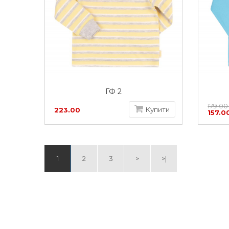
ГФ 2
179.00
Купити
223.00
157.0
грн
1
2
3
>
>|