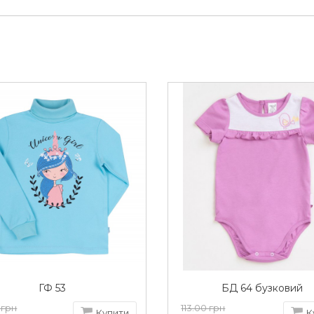
а 0,5 см.
(+/- 2°)
ГФ 53
БД 64 бузковий
 грн
113.00 грн
Купити
К