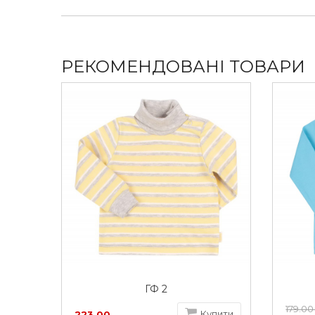
утеплювачі «Comforlight» НО 160 вага 50г / м2-товщин
Утеплювач «Comforcold» витримує температуру -18°С 
РЕКОМЕНДОВАНІ ТОВАРИ
ГФ 2
179.00
Купити
223.00