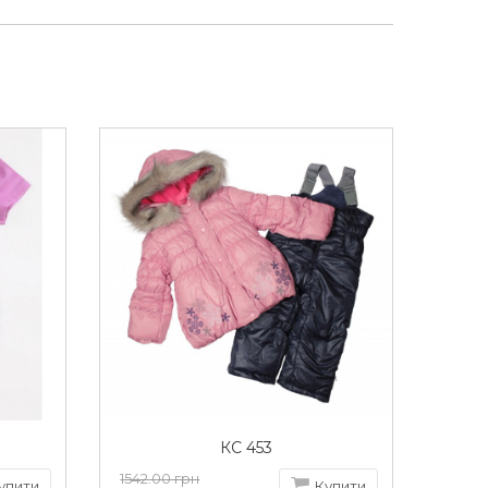
КС 453
1542.00 грн
упити
Купити