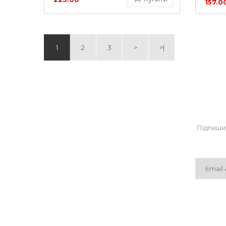
157.0
грн
1
2
3
>
>|
Підпиши