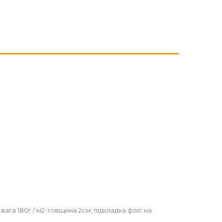
ага 180г / м2-товщина 2см; підкладка фліс на