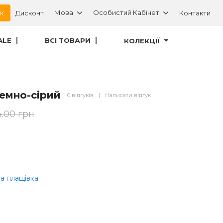
ок
Мова
Особистий Кабінет
Дисконт
Контакти
ALE
ВСІ ТОВАРИ
КОЛЕКЦІЇ
емно-сірий
0 відгуків
|
Написати відгук
4.00 грн
а плащівка