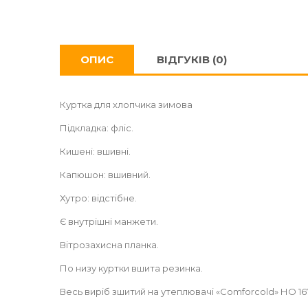
ОПИС
ВІДГУКІВ (0)
Куртка для хлопчика зимова
Підкладка: фліс.
Кишені: вшивні.
Капюшон: вшивний.
Хутро: відстібне.
Є внутрішні манжети.
Вітрозахисна планка.
По низу куртки вшита резинка.
Весь виріб зшитий на утеплювачі «Comforcold» НО 167