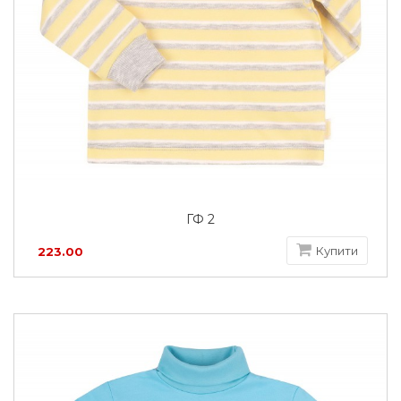
ГФ 2
Купити
223.00
грн