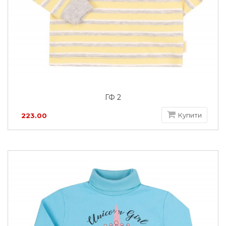
ГФ 2
Купити
223.00
грн