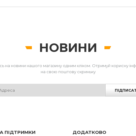
(+/- 2°)
НОВИНИ
сь на новини нашого магазину одним кліком. Отримуй корисну ін
на свою поштову скриньку
ПІДПИСА
А ПІДТРИМКИ
ДОДАТКОВО