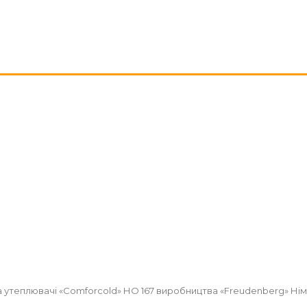
а утеплювачі «Comforcold» НО 167 виробництва «Freudenberg» Німеч