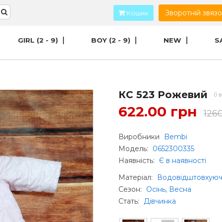
Зворотній звяз
Кошик
GIRL (2 - 9)
BOY (2 - 9)
NEW
S
КС 523 Рожевий
0 в
622.00 грн
126
Виробники
Bembi
Модель:
0652300335
Наявність:
Є в наявності
Матеріал
:
Водовідштовхуюч
Сезон
:
Осінь, Весна
Стать
:
Дівчинка