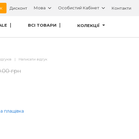
ок
Мова
Особистий Кабінет
Дисконт
Контакти
ALE
ВСІ ТОВАРИ
КОЛЕКЦІЇ
ідгуків
|
Написати відгук
0.00 грн
а плащівка