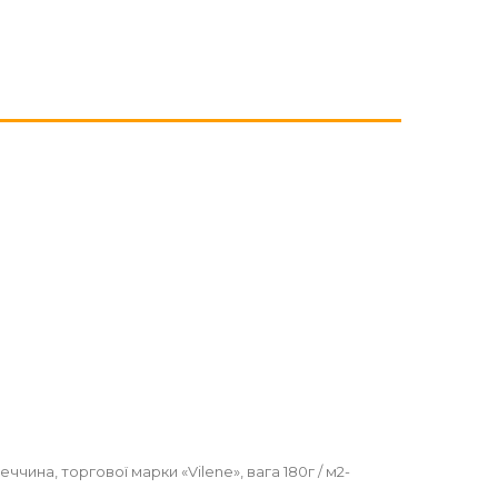
чина, торгової марки «Vilene», вага 180г / м2-