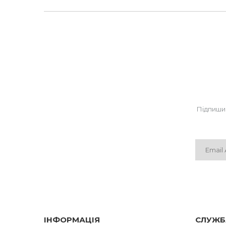
товщина 2см.
Утеплювач «Comforcold» витримує температуру -18°С 
Підпиши
ІНФОРМАЦІЯ
СЛУЖБ