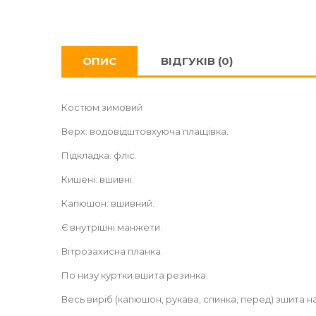
ОПИС
ВІДГУКІВ (0)
Костюм зимовий
Верх: водовідштовхуюча плащівка.
Підкладка: фліс.
Кишені: вшивні.
Капюшон: вшивний.
Є внутрішні манжети.
Вітрозахисна планка.
По низу куртки вшита резинка.
Весь виріб (капюшон, рукава, спинка, перед) зшита н