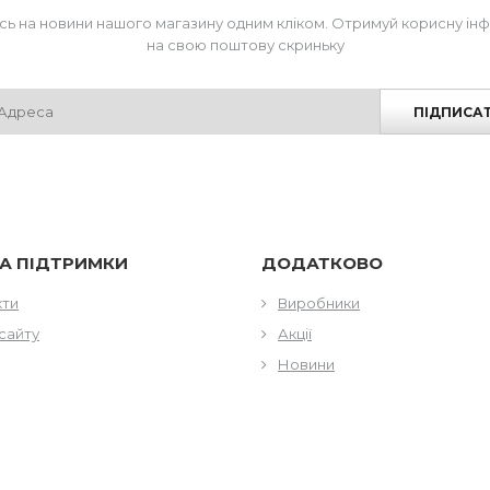
сь на новини нашого магазину одним кліком. Отримуй корисну ін
на свою поштову скриньку
ПІДПИСА
А ПІДТРИМКИ
ДОДАТКОВО
кти
Виробники
сайту
Акції
Новини