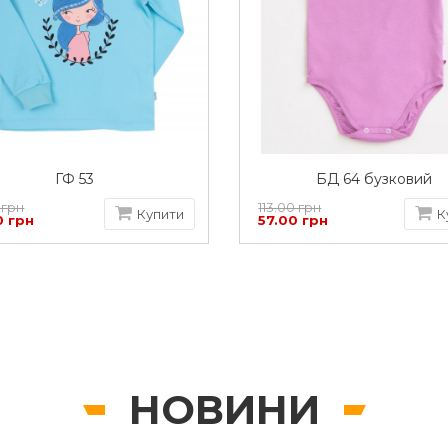
ГФ 53
БД 64 бузковий
 грн
113.00 грн
Купити
К
0 грн
57.00 грн
НОВИНИ