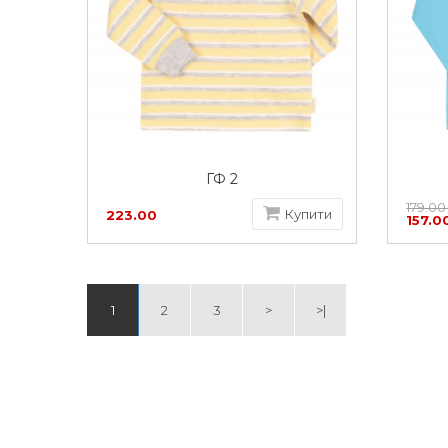
ГФ 2
179.00
Купити
223.00
157.0
грн
1
2
3
>
>|