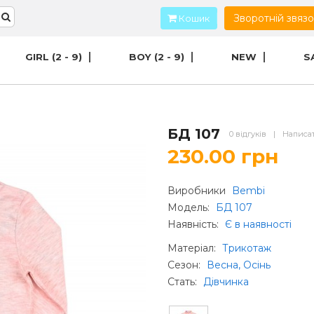
Зворотній звяз
Кошик
GIRL (2 - 9)
BOY (2 - 9)
NEW
S
БД 107
0 відгуків
|
Написат
230.00 грн
Виробники
Bembi
Модель:
БД 107
Наявність:
Є в наявності
Матеріал
:
Трикотаж
Сезон
:
Весна, Осінь
Стать
:
Дівчинка