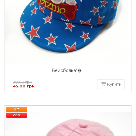
Бейсболка"�...
90.00 грн
Купити
45.00 грн
ХІТ
-50%