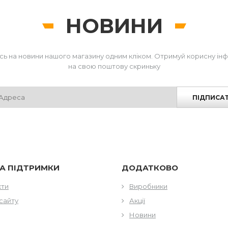
НОВИНИ
сь на новини нашого магазину одним кліком. Отримуй корисну ін
на свою поштову скриньку
ПІДПИСА
А ПІДТРИМКИ
ДОДАТКОВО
кти
Виробники
сайту
Акції
Новини