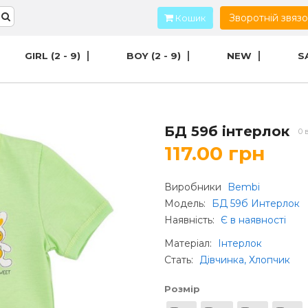
Зворотній звяз
Кошик
GIRL (2 - 9)
BOY (2 - 9)
NEW
S
БД 59б інтерлок
0 
117.00 грн
Виробники
Bembi
Модель:
БД 59б Интерлок
Наявність:
Є в наявності
Матеріал
:
Інтерлок
Стать
:
Дівчинка, Хлопчик
Розмір