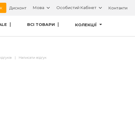
ок
Мова
Особистий Кабінет
Дисконт
Контакти
ALE
ВСІ ТОВАРИ
КОЛЕКЦІЇ
відгуків
|
Написати відгук