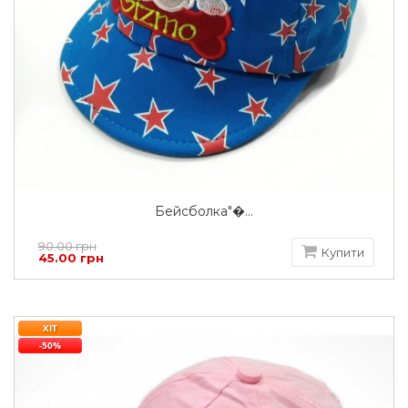
Бейсболка"�...
90.00 грн
Купити
45.00 грн
ХІТ
-50%