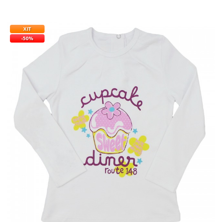
ХІТ
-50%