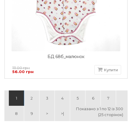
БД 68б_малюнок
111.00 грн
Купити
56.00 грн
1
2
3
4
5
6
7
Показано з 1 по 12 із 300
8
9
>
>|
(25 сторінок)