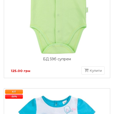
БД 59б супрем
Купити
125.00 грн
ХІТ
-50%