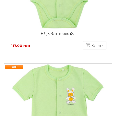
БД 59б інтерло�...
Купити
117.00 грн
ХІТ