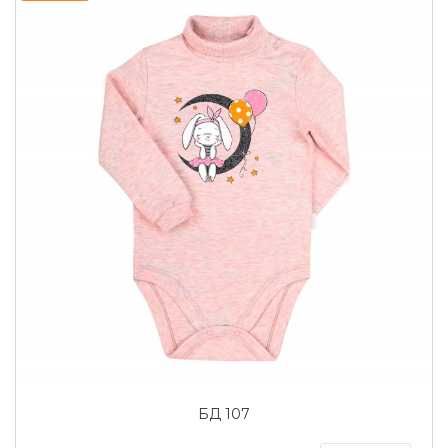
БД 107