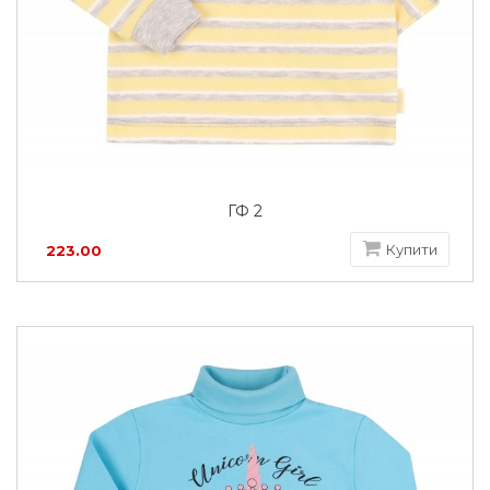
ГФ 2
Купити
223.00
грн