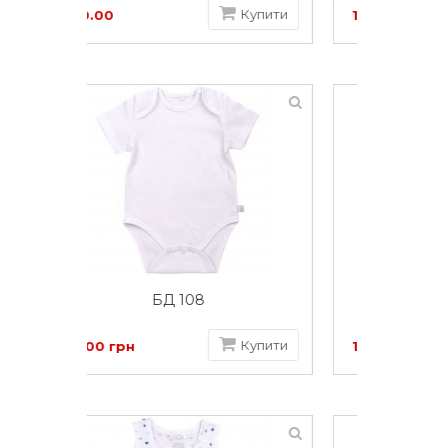
86.
Купити
Купити
155.00 грн
43.
БД 59б інтерлок
111.
Купити
Купити
117.00 грн
56.