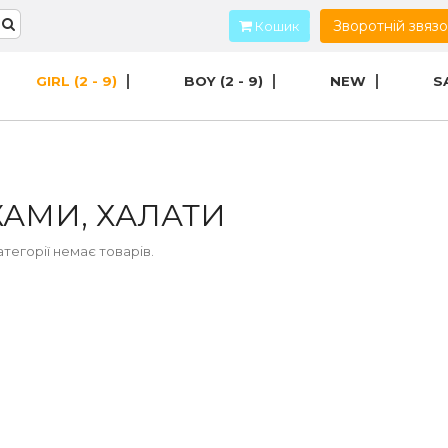
Зворотній звяз
Кошик
GIRL (2 - 9)
BOY (2 - 9)
NEW
S
ЖАМИ, ХАЛАТИ
атегорії немає товарів.
БД 67б