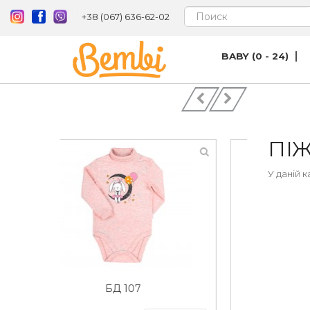
+38 (067) 636-62-02
BABY (0 - 24)
ПІ
У даній к
БД 59а інтерлок