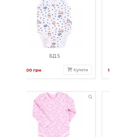
БД 59б супрем
Купити
Купити
125.00 грн
185