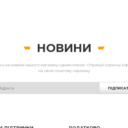
00 грн
НОВИНИ
сь на новини нашого магазину одним кліком. Отримуй корисну ін
на свою поштову скриньку
ПІДПИСА
А ПІДТРИМКИ
ДОДАТКОВО