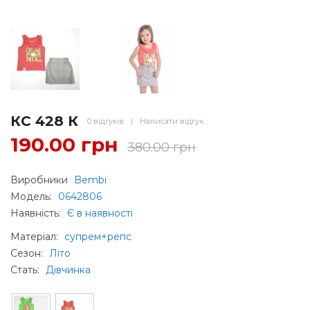
КС 428 К
0 відгуків
|
Написати відгук
190.00 грн
380.00 грн
Виробники
Bembi
Модель:
0642806
Наявність:
Є в наявності
Матеріал
:
супрем+репс
Сезон
:
Літо
Стать
:
Дівчинка