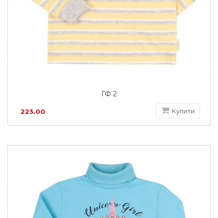
ГФ 2
Купити
223.00
грн