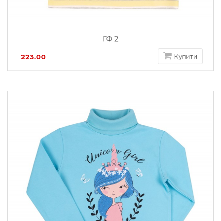
ГФ 2
Купити
223.00
грн