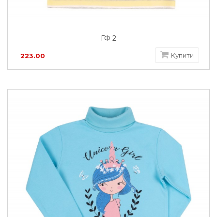
ГФ 2
Купити
223.00
грн