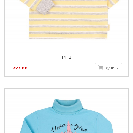
ГФ 2
Купити
223.00
грн