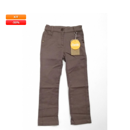
ХІТ
-50%