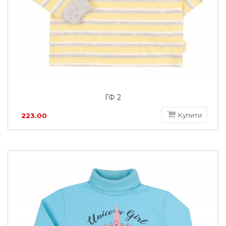
ГФ 2
Купити
223.00
грн