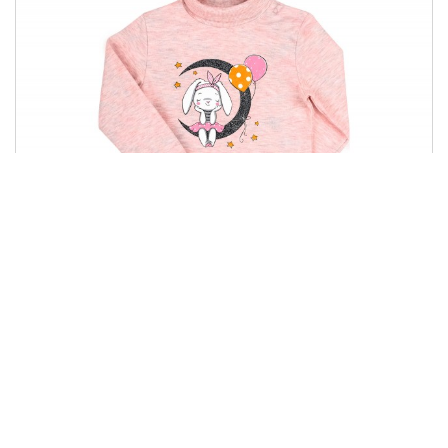
БД 107
Купити
230.00