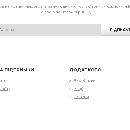
сь на новини нашого магазину одним кліком. Отримуй корисну ін
на свою поштову скриньку
ПІДПИСА
А ПІДТРИМКИ
ДОДАТКОВО
кти
Виробники
сайту
Акції
Новини