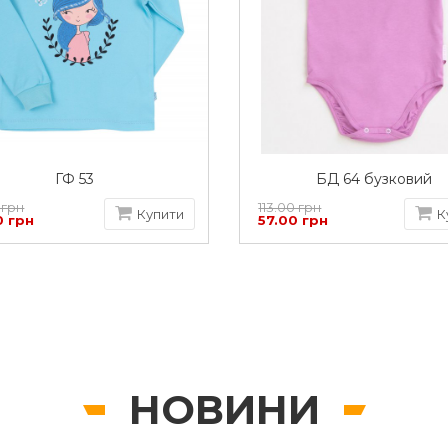
ГФ 53
БД 64 бузковий
 грн
113.00 грн
Купити
К
0 грн
57.00 грн
НОВИНИ