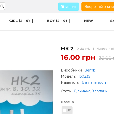
Зворотній звяз
Кошик
GIRL (2 - 9)
BOY (2 - 9)
NEW
S
НК 2
0 відгуків
|
Написати ві
16.00 грн
32.00 
Виробники
Bembi
Модель:
150235
Наявність:
Є в наявності
Стать
:
Дівчинка, Хлопчик
Розмір
10