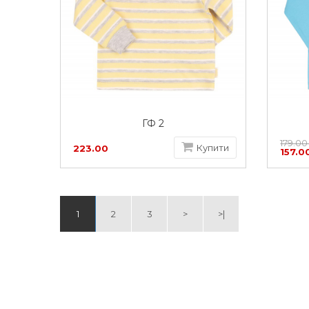
ГФ 2
179.00
Купити
223.00
157.0
грн
1
2
3
>
>|