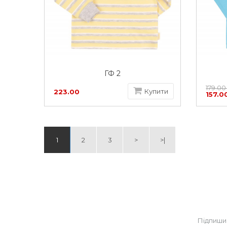
ГФ 2
179.00
Купити
223.00
157.0
грн
1
2
3
>
>|
Підпиши