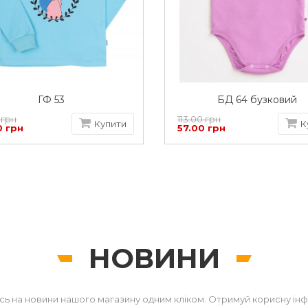
ГФ 53
БД 64 бузковий
 грн
113.00 грн
Купити
К
0 грн
57.00 грн
НОВИНИ
сь на новини нашого магазину одним кліком. Отримуй корисну ін