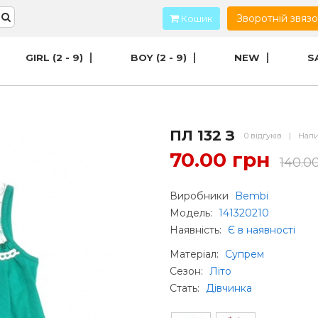
Зворотній звяз
Кошик
GIRL (2 - 9)
BOY (2 - 9)
NEW
S
ПЛ 132 З
0 відгуків
|
Напи
70.00 грн
140.0
Виробники
Bembi
Модель:
141320210
Наявність:
Є в наявності
Матеріал
:
Супрем
Сезон
:
Літо
Стать
:
Дівчинка