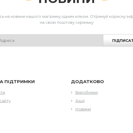
сь на новини нашого магазину одним кліком. Отримуй корисну ін
на свою поштову скриньку
ПІДПИСА
А ПІДТРИМКИ
ДОДАТКОВО
кти
Виробники
сайту
Акції
Новини