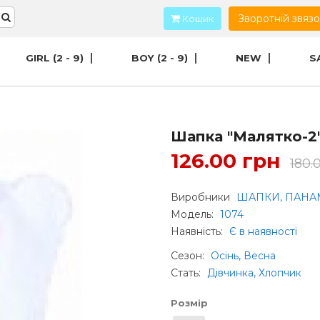
Зворотній звяз
Кошик
GIRL (2 - 9)
BOY (2 - 9)
NEW
S
Шапка "Малятко-2
126.00 грн
180.
Виробники
ШАПКИ, ПАНА
Модель:
1074
Наявність:
Є в наявності
Сезон
:
Осінь, Весна
Стать
:
Дівчинка, Хлопчик
Розмір