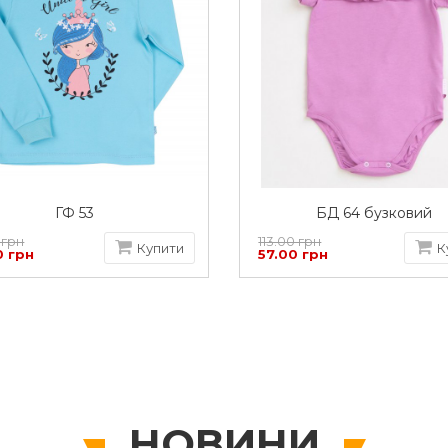
ГФ 53
БД 64 бузковий
 грн
113.00 грн
Купити
К
0 грн
57.00 грн
НОВИНИ