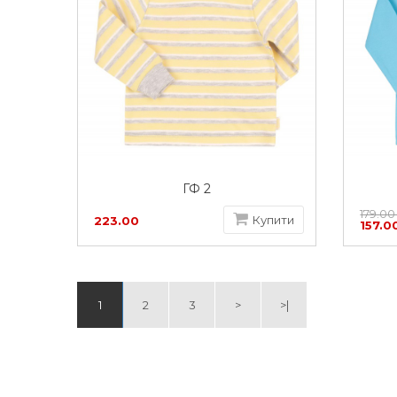
ГФ 2
179.00
Купити
223.00
157.0
грн
1
2
3
>
>|