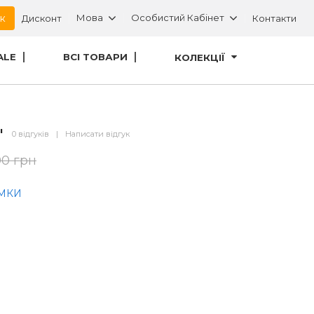
ок
Мова
Особистий Кабінет
Дисконт
Контакти
ALE
ВСІ ТОВАРИ
КОЛЕКЦІЇ
"
0 відгуків
|
Написати відгук
00 грн
МКИ