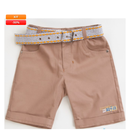
ХІТ
-50%