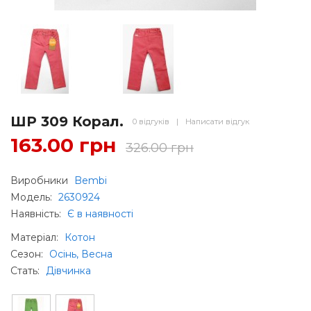
ШР 309 Корал.
0 відгуків
|
Написати відгук
163.00 грн
326.00 грн
Виробники
Bembi
Модель:
2630924
Наявність:
Є в наявності
Матеріал
:
Котон
Сезон
:
Осінь, Весна
Стать
:
Дівчинка