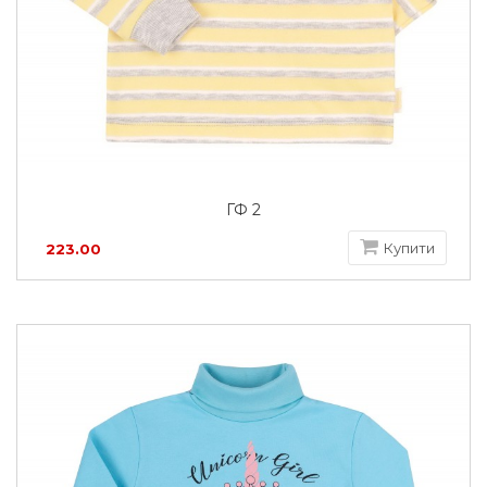
ГФ 2
Купити
223.00
грн