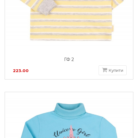
ГФ 2
Купити
223.00
грн