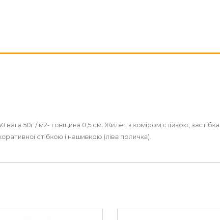
0 вага 50г / м2- товщина 0,5 см. Жилет з коміром стійкою; застібк
оративної стібкою і нашивкою (ліва поличка).