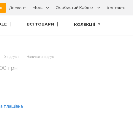
ок
Мова
Особистий Кабінет
Дисконт
Контакти
ALE
ВСІ ТОВАРИ
КОЛЕКЦІЇ
0 відгуків
|
Написати відгук
.00 грн
а плащівка