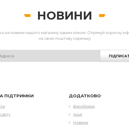
НОВИНИ
сь на новини нашого магазину одним кліком. Отримуй корисну ін
на свою поштову скриньку
ПІДПИСА
А ПІДТРИМКИ
ДОДАТКОВО
кти
Виробники
сайту
Акції
Новини