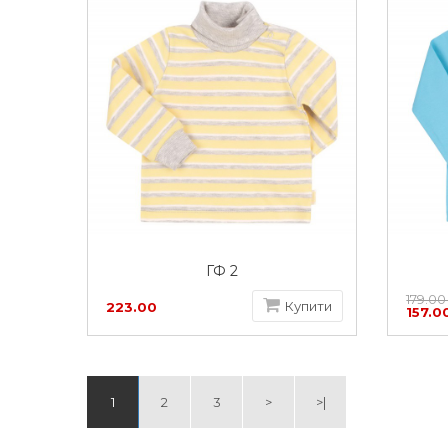
ГФ 2
179.00
Купити
223.00
157.0
грн
1
2
3
>
>|