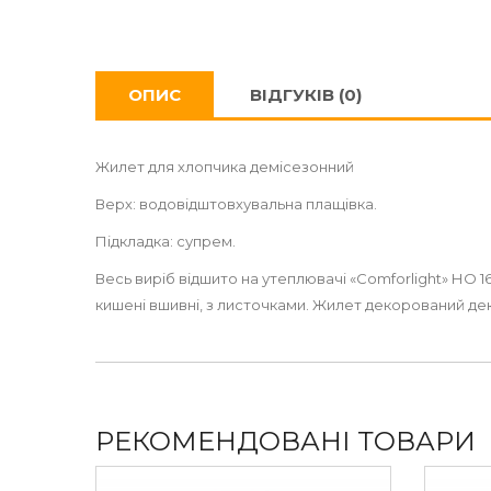
ОПИС
ВІДГУКІВ (0)
Жилет для хлопчика демісезонний
Верх: водовідштовхувальна плащівка.
Підкладка: супрем.
Весь виріб відшито на утеплювачі «Comforlight» НО 16
кишені вшивні, з листочками. Жилет декорований дек
РЕКОМЕНДОВАНІ ТОВАРИ