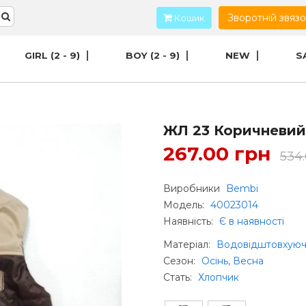
Зворотній звяз
Кошик
GIRL (2 - 9)
BOY (2 - 9)
NEW
S
ЖЛ 23 Коричневий
267.00 грн
534
Виробники
Bembi
Модель:
40023014
Наявність:
Є в наявності
Матеріал
:
Водовідштовхуюч
Сезон
:
Осінь, Весна
Стать
:
Хлопчик