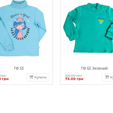
ГФ 53
ГФ 63 Зелений
 грн
146.00 грн
Купити
К
0 грн
73.00 грн